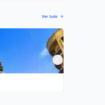
Ver tudo
Santuário de Frei G
Guaratinguetá - SP